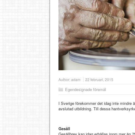
Author:
adam
22 februari, 2015
Egendesignade föremål
I Sverige förekommer det idag inte mindre 
avslutad utbildning. Till dessa hantverksyrk
Gesäll
Gesällbrev kan idag erhållas inom mer än 75