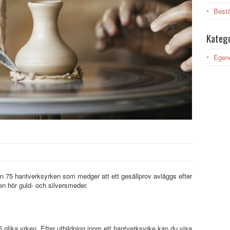
Bestä
Katego
Egen
än 75 hantverksyrken som medger att ett gesällprov avläggs efter
en hör guld- och silversmeder.
 olika yrken. Efter utbildning inom ett hantverksyrke kan du visa