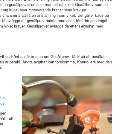
man gesällprovet erhåller man ett så kallat Gesällbrev som ett
nat sig kunskaper motsvarande branschens krav på
 chanserna att få en anställning inom yrket. Det gäller både på
t få avlägga ett gesällprov måste man dock först ha genomgått
m yrket kräver. Gesällprovet avläggs därefter i enlighet med
blivit godkänt ansöker man om Gesällbrev. Tänk på att ansökan
ten är betald. Andra avgifter kan förekomma, Kontrollera med den
n.
g av
hus
.
gen i
ållit ett
an