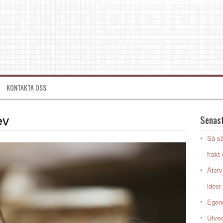
KONTAKTA OSS
ev
Senast
Så sä
frakt
Återv
idéer 
Egend
Utvec