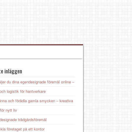
e inläggen
ljer du dina egendesignade föremål online –
 och logistik för hantverkare
inna och förädla gamla smycken – kreativa
för nytt liv
esignade trädgårdsföremål
kla företaget på ett kontor