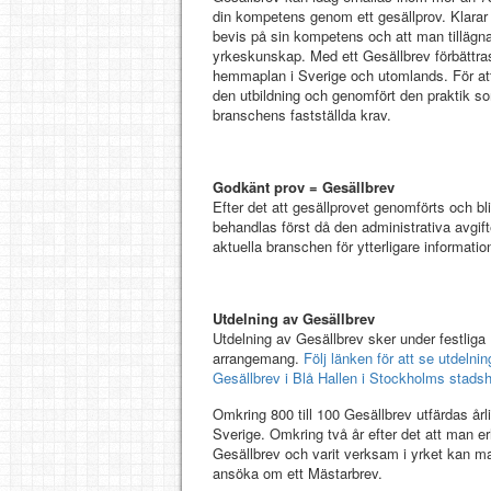
din kompetens genom ett gesällprov. Klarar 
bevis på sin kompetens och att man tilläg
yrkeskunskap. Med ett Gesällbrev förbättras
hemmaplan i Sverige och utomlands. För at
den utbildning och genomfört den praktik so
branschens fastställda krav.
Godkänt prov = Gesällbrev
Efter det att gesällprovet genomförts och 
behandlas först då den administrativa avgif
aktuella branschen för ytterligare informatio
Utdelning av Gesällbrev
Utdelning av Gesällbrev sker under festliga
arrangemang.
Följ länken för att se utdelnin
Gesällbrev i Blå Hallen i Stockholms stads
Omkring 800 till 100 Gesällbrev utfärdas årli
Sverige. Omkring två år efter det att man erh
Gesällbrev och varit verksam i yrket kan m
ansöka om ett Mästarbrev.