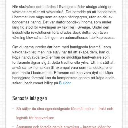
När skråväsendet infördes i Sveriges städer utsågs aldrig en
vävmästare eller ett väveriskrå. Det berodde på att handarbete
i hemmet inte sågs som en egen näringsgren, utan en del av
böndernas näring. Det var därför bondekvinnorna som under
lång tid stod för vävningen av textilier i Sverige. Under den
industriella revolutionen förändrades dock detta, och även
vävning blev så småningom en automatiserad fabriksprocess.
Om du gärna inreder ditt hem med handgjorda föremål, som
vävda textilier, men inte själv har tid att skapa dem, kan du
köpa handvävda textilier från de skickliga hantverkare som
fortfarande ägnar sig åt detta traditionella yrke. Ett fint sätt att
använda textilerna kan till exempel vara som handdukar eller
som matta i badrummet. Eftersom det kan vara dyrt att köpa
handgjorda föremål kan du kompensera genom att köpa andra
saker i badrummet billigt på
Buildor
.
Senaste inläggen
Så säljer du dina egendesignade föremål online – frakt och
logistik för hantverkare
Återvinna och förädla gamla smycken – kreativa idéer för