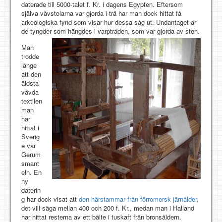
daterade till 5000-talet f. Kr. i dagens Egypten. Eftersom
själva vävstolarna var gjorda i trä har man dock hittat få
arkeologiska fynd som visar hur dessa såg ut. Undantaget är
de tyngder som hängdes i varptråden, som var gjorda av sten.
Man
trodde
länge
att den
äldsta
vävda
textilen
man
har
hittat i
Sverig
e var
Gerum
smant
eln. En
ny
daterin
g har dock visat att
den härstammar från förromersk järnålder
,
det vill säga mellan 400 och 200 f. Kr., medan man i Halland
har hittat resterna av ett bälte i tuskaft från bronsåldern.