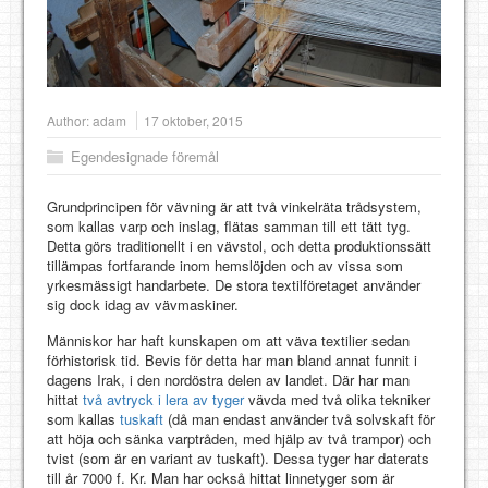
Author:
adam
17 oktober, 2015
Egendesignade föremål
Grundprincipen för vävning är att två vinkelräta trådsystem,
som kallas varp och inslag, flätas samman till ett tätt tyg.
Detta görs traditionellt i en vävstol, och detta produktionssätt
tillämpas fortfarande inom hemslöjden och av vissa som
yrkesmässigt handarbete. De stora textilföretaget använder
sig dock idag av vävmaskiner.
Människor har haft kunskapen om att väva textilier sedan
förhistorisk tid. Bevis för detta har man bland annat funnit i
dagens Irak, i den nordöstra delen av landet. Där har man
hittat
två avtryck i lera av tyger
vävda med två olika tekniker
som kallas
tuskaft
(då man endast använder två solvskaft för
att höja och sänka varptråden, med hjälp av två trampor) och
tvist (som är en variant av tuskaft). Dessa tyger har daterats
till år 7000 f. Kr. Man har också hittat linnetyger som är